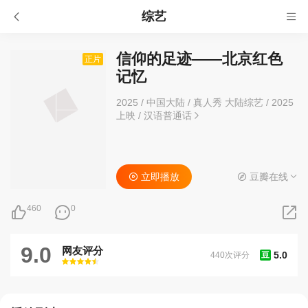
综艺
信仰的足迹——北京红色
正片
记忆
2025
/
中国大陆
/
真人秀 大陆综艺
/
2025
上映
/
汉语普通话
立即播放
豆瓣在线
460
0
9.0
网友评分
5.0
440次评分
豆
很差
较差
还行
推荐
力荐