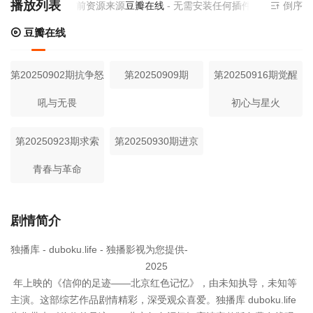
播放列表
当前资源来源
豆瓣在线
- 无需安装任何插件
倒序
豆瓣在线
第20250902期抗争怒
第20250909期
第20250916期觉醒
吼与无畏
初心与星火
第20250923期求索
第20250930期进京
青春与革命
剧情简介
独播库 - duboku.life - 独播影视为您提供-
2025
年上映的《信仰的足迹——北京红色记忆》，由未知执导，未知等
主演。这部综艺作品剧情精彩，深受观众喜爱。独播库 duboku.life