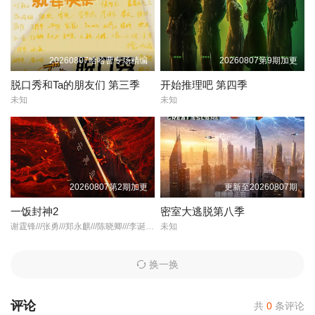
20260807哈哈曹专场精编
20260807第9期加更
脱口秀和Ta的朋友们 第三季
开始推理吧 第四季
未知
未知
20260807第2期加更
更新至20260807期
一饭封神2
密室大逃脱第八季
谢霆锋///张勇///郑永麒///陈晓卿///李诞///屈雨瑜///杨艳彬///黎子安/
未知
换一换
评论
共
0
条评论