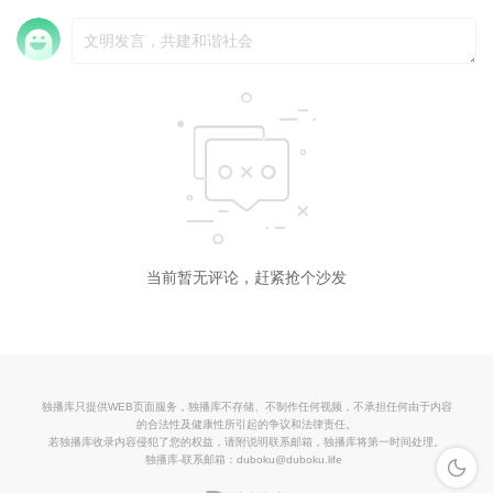
当前暂无评论，赶紧抢个沙发
独播库只提供WEB页面服务，独播库不存储、不制作任何视频，不承担任何由于内容
的合法性及健康性所引起的争议和法律责任。
若独播库收录内容侵犯了您的权益，请附说明联系邮箱，独播库将第一时间处理。
独播库-联系邮箱：duboku@duboku.life
深色模