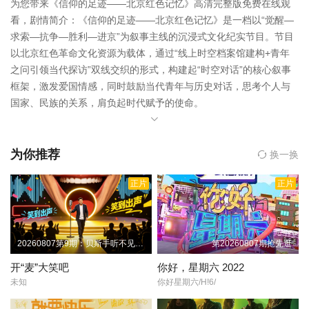
为您带来《信仰的足迹——北京红色记忆》高清完整版免费在线观
看，剧情简介：《信仰的足迹——北京红色记忆》是一档以“觉醒—
求索—抗争—胜利—进京”为叙事主线的沉浸式文化纪实节目。节目
以北京红色革命文化资源为载体，通过“线上时空档案馆建构+青年
之问引领当代探访”双线交织的形式，构建起“时空对话”的核心叙事
框架，激发爱国情感，同时鼓励当代青年与历史对话，思考个人与
国家、民族的关系，肩负起时代赋予的使命。
为你推荐
换一换
正片
正片
20260807第9期：贝斯手听不见贝斯声音
第20260807期抢先逛
开“麦”大笑吧
你好，星期六 2022
未知
你好星期六/H!6/